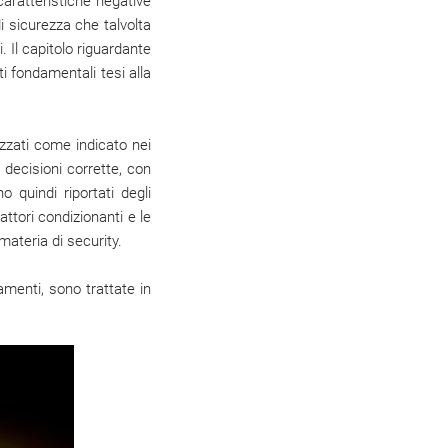
caratteristiche negative
i sicurezza che talvolta
 Il capitolo riguardante
i fondamentali tesi alla
izzati come indicato nei
 decisioni corrette, con
 quindi riportati degli
ttori condizionanti e le
materia di security.
amenti, sono trattate in