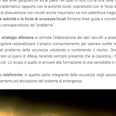
e alle aree geografiche ed ai paesi nei quali è noto come una delle 
roblematico rapporto con le autorità locali, soprattutto con le forze d
 disavventure con risvolti anche traumatici se non addirittura tragici.
autorità e le forze di sicurezza locali
fornisce linee guida e concett
la consapevolezza del “problema”.
a
strategia difensiva
si stimola l’elaborazione dei dati raccolti e anal
sognerà razionalizzare il proprio comportamento per operare scelte e
 al problema della sicurezza valutando e contenendo il rischio. Sono
e un piano di difesa, tenendo sempre presente che la casistica, i fa
voli. Lo scopo è quello di arrivare alla formazione di una sensibilità in 
o telefoniche
, in quanto parte integrante della sicurezza negli spost
legamento ed attivazione del sistema di emergenza.