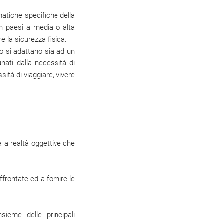
matiche specifiche della
in paesi a media o alta
re la sicurezza fisica.
o si adattano sia ad un
nati dalla necessità di
ità di viaggiare, vivere
ia a realtà oggettive che
ffrontate ed a fornire le
sieme delle principali