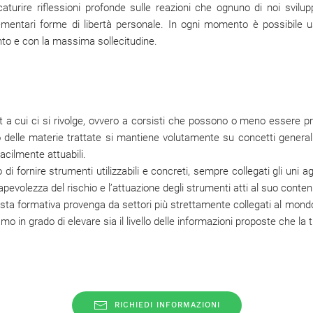
caturire riflessioni profonde sulle reazioni che ognuno di noi svilup
lementari forme di libertà personale. In ogni momento è possibile u
o e con la massima sollecitudine.
 a cui ci si rivolge, ovvero a corsisti che possono o meno essere pr
lio delle materie trattate si mantiene volutamente su concetti genera
acilmente attuabili.
di fornire strumenti utilizzabili e concreti, sempre collegati gli uni agl
apevolezza del rischio e l’attuazione degli strumenti atti al suo conte
iesta formativa provenga da settori più strettamente collegati al mondo
amo in grado di elevare sia il livello delle informazioni proposte che la t
RICHIEDI INFORMAZIONI