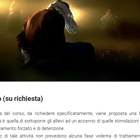
 (su richiesta)
a del corso, da richiedere specificatamente, viene proposta una
tà è quella di sottoporre gli allievi ad un accenno di quelle stimolazioni
levamento forzato e di detenzione.
o di tale attività non prevedono alcuna fase violenta di trattamen