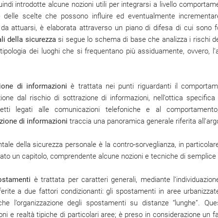
ndi introdotte alcune nozioni utili per integrarsi a livello comport
 delle scelte che possono influire ed eventualmente incrementare
da attuarsi, è elaborata attraverso un piano di difesa di cui sono f
ali della sicurezza
si segue lo schema di base che analizza i rischi d
 tipologia dei luoghi che si frequentano più assiduamente, ovvero, l’a
zione di informazioni
è trattata nei punti riguardanti il comporta
ione dal rischio di sottrazione di informazioni, nell’ottica specifica
petti legati alle comunicazioni telefoniche e al comportamento
zione di informazioni
traccia una panoramica generale riferita all’ar
e della sicurezza personale è la contro-sorveglianza, in particolare
icato un capitolo, comprendente alcune nozioni e tecniche di semplice
ostamenti
è trattata per caratteri generali, mediante l’individuazio
ferite a due fattori condizionanti: gli spostamenti in aree urbanizzate
che l’organizzazione degli spostamenti su distanze “lunghe”. Que
i e realtà tipiche di particolari aree; è preso in considerazione un fa