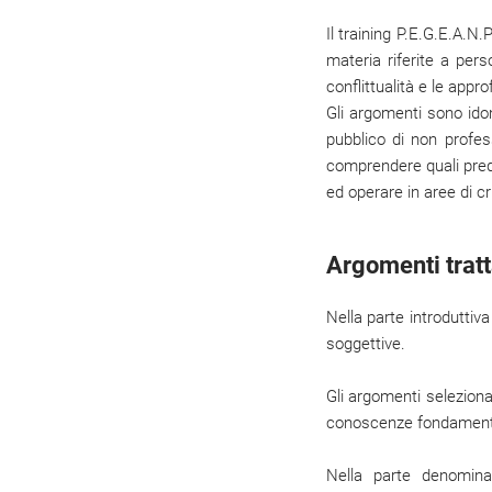
Il training P.E.G.E.A.N
materia riferite a per
conflittualità e le appr
Gli argomenti sono ido
pubblico di non profes
comprendere quali predi
ed operare in aree di cri
Argomenti tratt
Nella parte introduttiva
soggettive.
Gli argomenti selezionat
conoscenze fondamental
Nella parte denomin