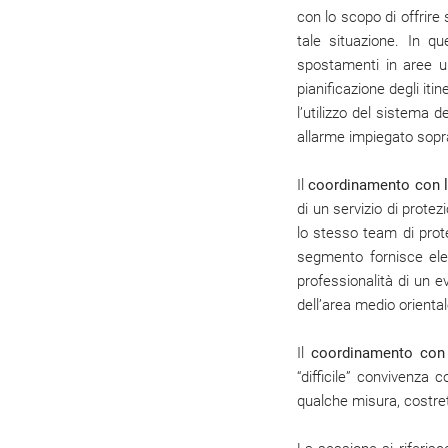
con lo scopo di offrire
tale situazione. In q
spostamenti in aree ur
pianificazione degli iti
l’utilizzo del sistema
allarme impiegato sopra
Il
coordinamento con l
di un servizio di protez
lo stesso team di prote
segmento fornisce eleme
professionalità di un 
dell’area medio oriental
Il
coordinamento con l
“difficile” convivenza 
qualche misura, costrett