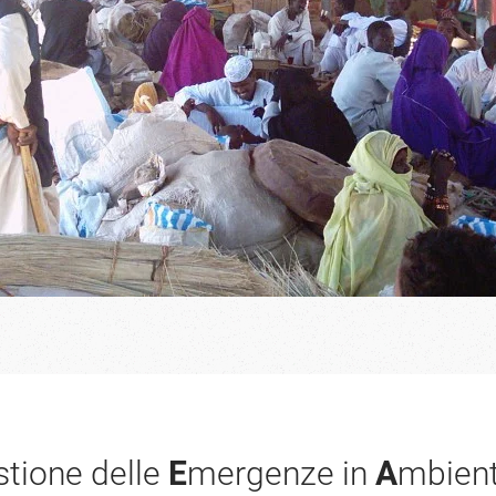
stione delle
E
mergenze in
A
mbien