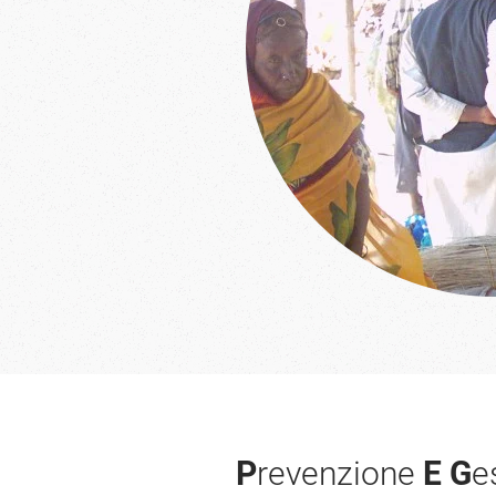
P
revenzione
E
G
e