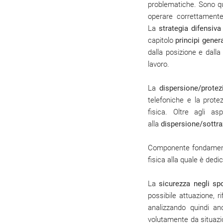
problematiche. Sono qui
operare correttamente
La
strategia difensiva
capitolo
principi gener
dalla posizione e dalla
lavoro.
La
dispersione/prote
telefoniche e la protez
fisica. Oltre agli as
alla
dispersione/sottra
Componente fondamental
fisica alla quale è ded
La
sicurezza negli sp
possibile attuazione, ri
analizzando quindi an
volutamente da situazion