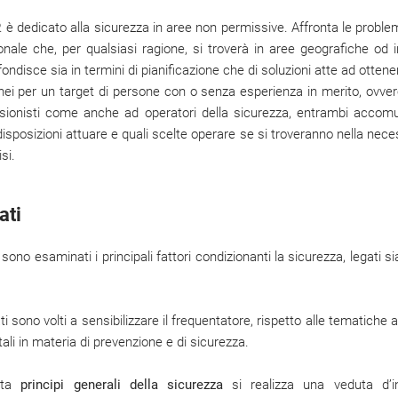
.P. è dedicato alla sicurezza in aree non permissive. Affronta le proble
sonale che, per qualsiasi ragione, si troverà in aree geografiche od 
ofondisce sia in termini di pianificazione che di soluzioni atte ad ottene
nei per un target di persone con o senza esperienza in merito, ovver
sionisti come anche ad operatori della sicurezza, entrambi accomu
sposizioni attuare e quali scelte operare se si troveranno nella necess
si.
ati
 sono esaminati i principali fattori condizionanti la sicurezza, legati s
i sono volti a sensibilizzare il frequentatore, rispetto alle tematiche a
i in materia di prevenzione e di sicurezza.
ata
principi generali della sicurezza
si realizza una veduta d’in