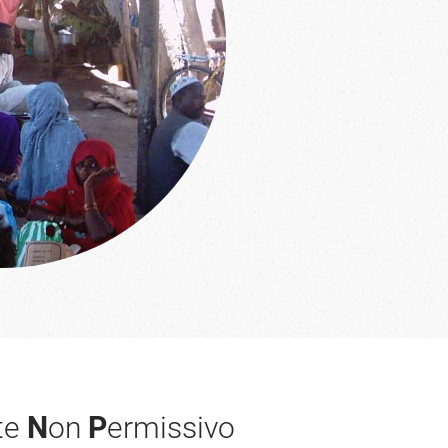
te
N
on
P
ermissivo