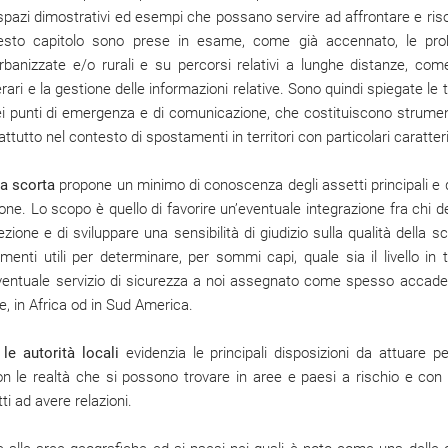
 spazi dimostrativi ed esempi che possano servire ad affrontare e riso
uesto capitolo sono prese in esame, come già accennato, le probl
banizzate e/o rurali e su percorsi relativi a lunghe distanze, com
nerari e la gestione delle informazioni relative. Sono quindi spiegate 
 dei punti di emergenza e di comunicazione, che costituiscono strumen
ttutto nel contesto di spostamenti in territori con particolari caratter
a scorta
propone un minimo di conoscenza degli assetti principali e 
ione. Lo scopo è quello di favorire un’eventuale integrazione fra chi d
zione e di sviluppare una sensibilità di giudizio sulla qualità della 
nti utili per determinare, per sommi capi, quale sia il livello in t
eventuale servizio di sicurezza a noi assegnato come spesso accad
e, in Africa od in Sud America.
e autorità locali
evidenzia le principali disposizioni da attuare p
con le realtà che si possono trovare in aree e paesi a rischio e con 
i ad avere relazioni.